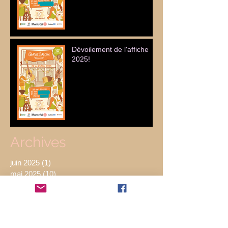
Dévoilement de l'affiche
2025!
Archives
juin 2025
(1)
1 post
mai 2025
(10)
10 posts
mars 2024
(1)
1 post
mai 2023
(14)
14 posts
avril 2023
(2)
2 posts
avril 2022
(1)
1 post