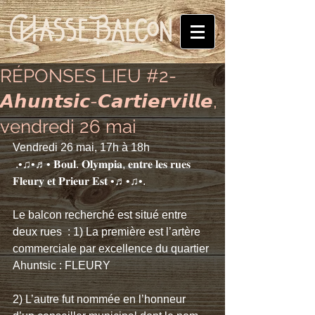
RÉPONSES LIEU #2-
𝘼𝙝𝙪𝙣𝙩𝙨𝙞𝙘-𝘾𝙖𝙧𝙩𝙞𝙚𝙧𝙫𝙞𝙡𝙡𝙚,
vendredi 26 mai
Vendredi 26 mai, 17h à 18h
 .•♫•♬• 𝐁𝐨𝐮𝐥. 𝐎𝐥𝐲𝐦𝐩𝐢𝐚, 𝐞𝐧𝐭𝐫𝐞 𝐥𝐞𝐬 𝐫𝐮𝐞𝐬 
𝐅𝐥𝐞𝐮𝐫𝐲 𝐞𝐭 𝐏𝐫𝐢𝐞𝐮𝐫 𝐄𝐬𝐭 •♬•♫•.
Le balcon recherché est situé entre 
deux rues  : 1) La première est l’artère 
commerciale par excellence du quartier 
Ahuntsic : FLEURY 
2) L’autre fut nommée en l’honneur 