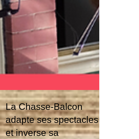
La Chasse-Balcon
adapte ses spectacles