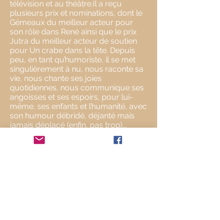
télévision et au théâtre.Il a reçu
plusieurs prix et nominations, dont le
Gémeaux du meilleur acteur pour
son rôle dans René ainsi que le prix
Jutra du meilleur acteur de soutien
pour Un crabe dans la tête. Depuis
peu, en tant qu’humoriste, il se met
singulièrement à nu, nous raconte sa
vie, nous chante ses joies
quotidiennes, nous communique ses
angoisses et ses espoirs, pour lui-
même, ses enfants et l’humanité, avec
son humour débridé, déjanté mais
jamais déplacé (enfin, pas trop)...
Site officiel d'Emmanuel Bilodeau