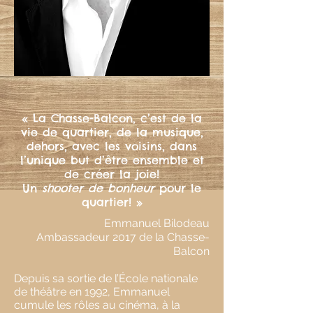
« La Chasse-Balcon, c’est de la
vie de quartier, de la musique,
dehors, avec les voisins, dans
l’unique but d’être ensemble et
de créer la joie!
Un
shooter de bonheur
pour le
quartier! »
Emmanuel Bilodeau
Ambassadeur 2017 de la Chasse-
Balcon
Depuis sa sortie de l’École nationale
de théâtre en 1992, Emmanuel
cumule les rôles au cinéma, à la