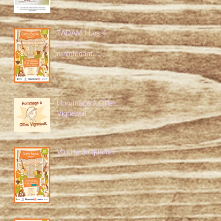
TADAM ! Les 4
quartiers
maintenant
dévoilés!
Hommage à Gilles
Vigneault
Voici le 3e quartier!