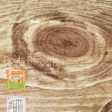
s
Presse
Visuel
Autres
Posts Récents
10e anniversaire :
volet "Espace
public"
Dimanche 25 mai:
carte de pirate de
Villeray