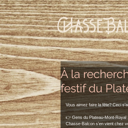
À la recherc
festif du Pla
Vous aimez faire la fête? Ceci s’
👉 Gens du Plateau-Mont-Royal :
Chasse-Balcon s’en vient chez v