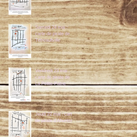
Samedi 24 mai :
carte de pirate de
Tétreaultville
Vendredi 23 mai :
carte de pirate de
La Petite-Patrie
Jeudi 22 mai : carte
de pirate d'Ahuntsic