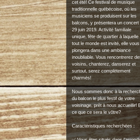
cet été! Ce festival de musique 
traditionnelle québécoise, où les 
musiciens se produisent sur les 
balcons, y présentera un concert 
29 juin 2019. Activité familiale 
unique, fête de quartier à laquelle 
tout le monde est invité, elle vous
plongera dans une ambiance 
inoubliable. Vous rencontrerez de
voisins, chanterez, danserez et 
surtout, serez complètement 
charmés!
Nous sommes donc à la recherc
du balcon le plus festif de votre 
voisinage, prêt à nous accueillir! 
ce que ce sera le vôtre?
Caractéristiques recherchées :
✅ Vous êtes situés dans l’arron