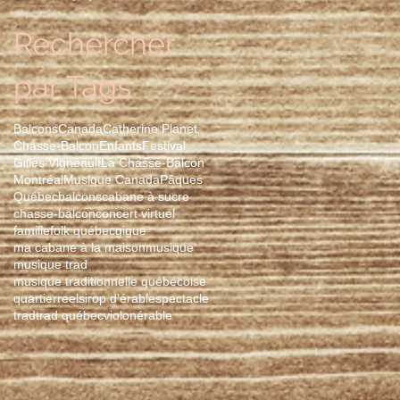
Rechercher
par Tags
Balcons
Canada
Catherine Planet
Chasse-Balcon
Enfants
Festival
Gilles Vigneault
La Chasse-Balcon
Montréal
Musique Canada
Pâques
Québec
balcons
cabane à sucre
chasse-balcon
concert virtuel
famille
folk québec
gigue
ma cabane à la maison
musique
musique trad
musique traditionnelle québécoise
quartier
reel
sirop d'érable
spectacle
trad
trad québec
violon
érable