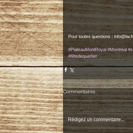
Pour toutes questions : info@la
#PlateauMontRoyal
#Montréal
#s
#fêtedequartier
Commentaires
Rédigez un commentaire...