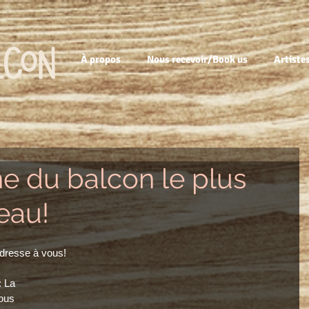
À propos
Nous recevoir/Book us
Artiste
he du balcon le plus
teau!
adresse à vous!
 La 
ous 