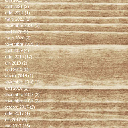
avril 2022
(1)
1 post
août 2021
(3)
3 posts
juillet 2021
(1)
1 post
mars 2021
(1)
1 post
décembre 2020
(1)
1 post
avril 2020
(1)
1 post
mars 2020
(2)
2 posts
novembre 2019
(1)
1 post
août 2019
(4)
4 posts
juillet 2019
(17)
17 posts
juin 2019
(2)
2 posts
avril 2019
(6)
6 posts
janvier 2019
(1)
1 post
novembre 2018
(1)
1 post
avril 2018
(1)
1 post
décembre 2017
(2)
2 posts
novembre 2017
(3)
3 posts
octobre 2017
(2)
2 posts
juillet 2017
(1)
1 post
juin 2017
(6)
6 posts
mai 2017
(26)
26 posts