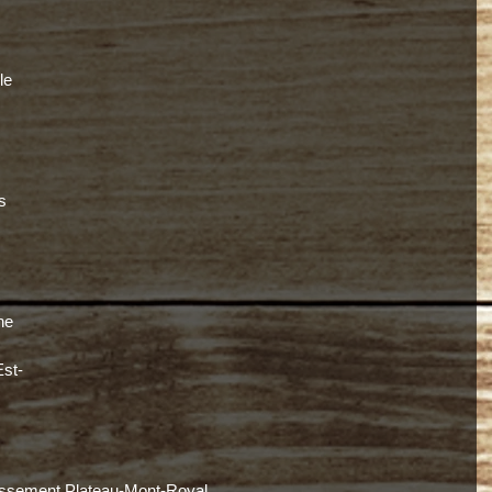
le 
 
s 
he 
Est-
dissement Plateau-Mont-Royal.