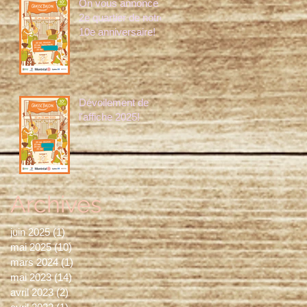
On vous annonce le
2e quartier de notre
10e anniversaire!
Dévoilement de
l'affiche 2025!
Archives
juin 2025
(1)
1 post
mai 2025
(10)
10 posts
mars 2024
(1)
1 post
mai 2023
(14)
14 posts
avril 2023
(2)
2 posts