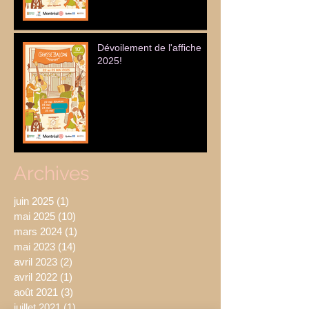
Dévoilement de l'affiche
2025!
Archives
juin 2025
(1)
1 post
mai 2025
(10)
10 posts
mars 2024
(1)
1 post
mai 2023
(14)
14 posts
avril 2023
(2)
2 posts
avril 2022
(1)
1 post
août 2021
(3)
3 posts
juillet 2021
(1)
1 post